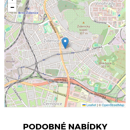
−
Leaflet
|
©
OpenStreetMap
PODOBNÉ NABÍDKY