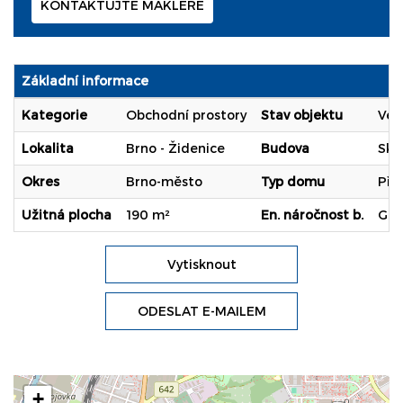
KONTAKTUJTE MAKLÉŘE
Základní informace
Kategorie
Obchodní prostory
Stav objektu
Vel
Lokalita
Brno - Židenice
Budova
Ske
Okres
Brno-město
Typ domu
Pří
Užitná plocha
190 m²
En. náročnost b.
G (
Vytisknout
ODESLAT E-MAILEM
+