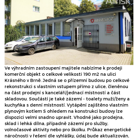
Ve výhradním zastoupení majitele nabízíme k prodeji
komerční objekt o celkové velikosti 190 m2 na ulici
Krásného v Brně. Jedná se o přízemní budovu po celkové
rekonstrukci s vlastním vstupem přímo z ulice, členěnou
na část prodejní s kanceláří/jednací místností a část
skladovou. Součástí je také zázemí - toalety muži/ženy a
kuchyňka s denní místností. Vytápění zajištěno vlastním
plynovým kotlem S ohledem na konstrukci budovy lze
dispozici velmi snadno upravit. Vhodné jako prodejna,
sklad i lehká dílna, případně zázemí pro služby,
volnočasové aktivity nebo pro školku. Průkaz energetické
náročnosti v řešení dle vyhlášky, údaj bude aktualizován,