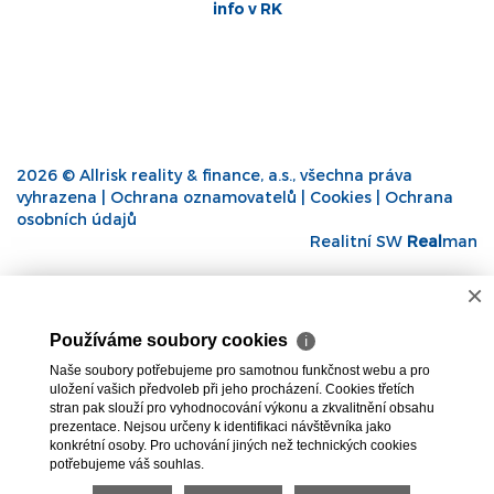
info v RK
2026 © Allrisk reality & finance, a.s., všechna práva
vyhrazena |
Ochrana oznamovatelů
|
Cookies
|
Ochrana
osobních údajů
Realitní SW
Real
man
×
Používáme soubory cookies
ℹ
Naše soubory potřebujeme pro samotnou funkčnost webu a pro
uložení vašich předvoleb při jeho procházení. Cookies třetích
stran pak slouží pro vyhodnocování výkonu a zkvalitnění obsahu
prezentace. Nejsou určeny k identifikaci návštěvníka jako
konkrétní osoby. Pro uchování jiných než technických cookies
potřebujeme váš souhlas.