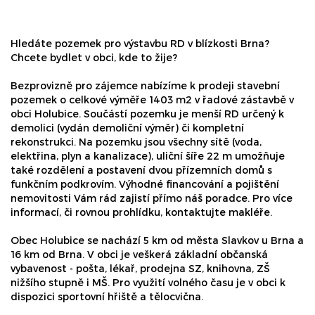
Hledáte pozemek pro výstavbu RD v blízkosti Brna?
Chcete bydlet v obci, kde to žije?
Bezprovizně pro zájemce nabízíme k prodeji stavební
pozemek o celkové výměře 1403 m2 v řadové zástavbě v
obci Holubice. Součástí pozemku je menší RD určený k
demolici (vydán demoliční výměr) či kompletní
rekonstrukci. Na pozemku jsou všechny sítě (voda,
elektřina, plyn a kanalizace), uliční šíře 22 m umožňuje
také rozdělení a postavení dvou přízemních domů s
funkčním podkrovím. Výhodné financování a pojištění
nemovitosti Vám rád zajistí přímo náš poradce. Pro více
informací, či rovnou prohlídku, kontaktujte makléře.
Obec Holubice se nachází 5 km od města Slavkov u Brna a
16 km od Brna. V obci je veškerá základní občanská
vybavenost - pošta, lékař, prodejna SZ, knihovna, ZŠ
nižšího stupně i MŠ. Pro využití volného času je v obci k
dispozici sportovní hřiště a tělocvična.