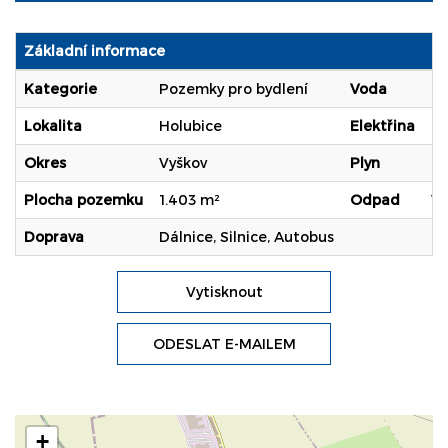
Základní informace
Kategorie
Pozemky pro bydlení
Voda
Dá
Lokalita
Holubice
Elektřina
23
Okres
Vyškov
Plyn
Pl
Plocha pozemku
1.403 m²
Odpad
Ve
Doprava
Dálnice, Silnice, Autobus
Vytisknout
ODESLAT E-MAILEM
+