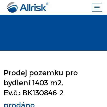
Toggl
navig
Prodej pozemku pro
bydlení 1403 m2,
Ev.č.: BK130846-2
prodáno