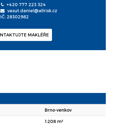
+420 777 223 324
vasut.daniel@allrisk.cz
IČ: 28302982
NTAKTUJTE MAKLÉŘE
Brno-venkov
1.208 m²