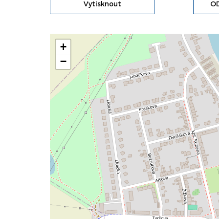
Vytisknout
OD
+
−