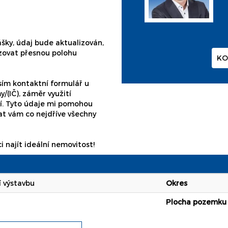
ášky, údaj bude aktualizován,
zovat přesnou polohu
KO
sím kontaktní formulář u
y/(IČ), záměr využití
í. Tyto údaje mi pomohou
at vám co nejdříve všechny
najít ideální nemovitost!
 výstavbu
Okres
Plocha pozemku