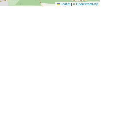
Leaflet
|
©
OpenStreetMap