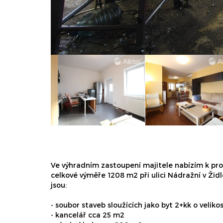
Ve výhradním zastoupení majitele nabízím k pro
celkové výměře 1208 m2 při ulici Nádražní v Židl
jsou:
- soubor staveb sloužících jako byt 2+kk o veliko
- kancelář cca 25 m2