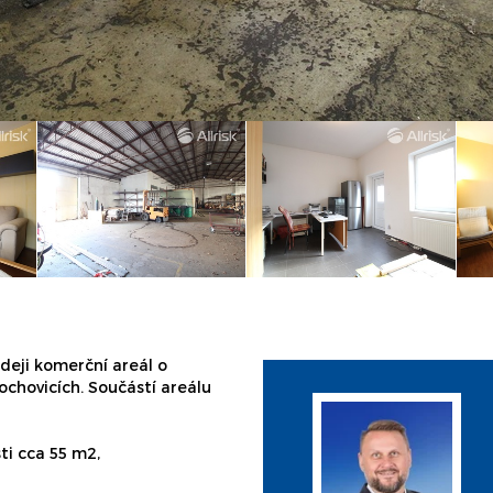
deji komerční areál o
ochovicích. Součástí areálu
sti cca 55 m2,