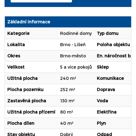
Základní informace
Kategorie
Rodinné domy
Typ domu
Lokalita
Brno - Líšeň
Poloha objektu
Okres
Brno-město
En. náročnost b.
Velikost
5 a více pokojů
Sklep
Užitná plocha
240 m²
Komunikace
Plocha pozemku
252 m²
Doprava
Zastavěná plocha
130 m²
Voda
Užitná plocha přízemí
80 m²
Elektřina
Plocha dílen
40 m²
Plyn
Stav objektu
Dobrý
Odpad