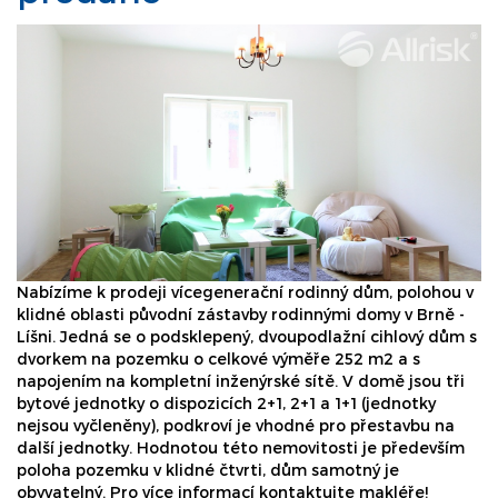
Nabízíme k prodeji vícegenerační rodinný dům, polohou v
klidné oblasti původní zástavby rodinnými domy v Brně -
Líšni. Jedná se o podsklepený, dvoupodlažní cihlový dům s
dvorkem na pozemku o celkové výměře 252 m2 a s
napojením na kompletní inženýrské sítě. V domě jsou tři
bytové jednotky o dispozicích 2+1, 2+1 a 1+1 (jednotky
nejsou vyčleněny), podkroví je vhodné pro přestavbu na
další jednotky. Hodnotou této nemovitosti je především
poloha pozemku v klidné čtvrti, dům samotný je
obyvatelný. Pro více informací kontaktujte makléře!