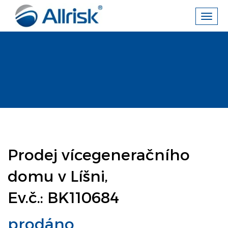
Toggl
navig
Prodej vícegeneračního
domu v Líšni,
Ev.č.: BK110684
prodáno