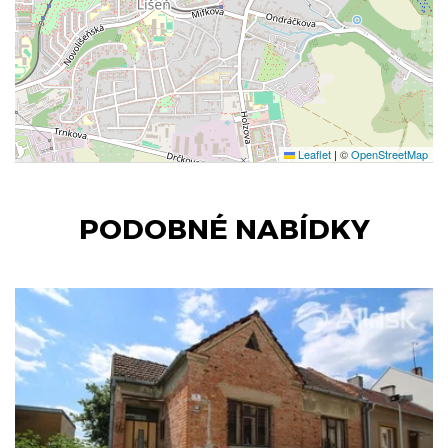
Leaflet
|
©
OpenStreetMap
PODOBNÉ NABÍDKY