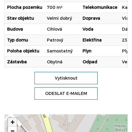
Plocha pozemku
700 m²
Telekomunikace
Kabe
Stav objektu
Velmi dobrý
Doprava
Vlak
Budova
Cihlová
Voda
Dálk
Typ domu
Patrový
Elektřina
230
Poloha objektu
Samostatný
Plyn
Plyn
Zástavba
Obytná
Odpad
Veře
Vytisknout
ODESLAT E-MAILEM
+
−