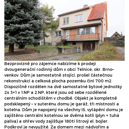
Bezprovizně pro zájemce nabízíme k prodeji
dvougenerační rodinný dům v obci Telnice, okr. Brno–
venkov. Dům je samostatně stojící, prošel částečnou
rekonstrukcí a celková plocha pozemku činí 700 m2.
Dispozičně rozdělen na dvě samostatné bytové jednotky
2x 3+1 v 1.NP a 2.NP, které jsou od sebe rozdělené
centrálním schodištěm v chodbě. Objekt je kompletně
podsklepený – v suterénu domu je garáž, tři místnosti a
kotelna. Dům je napojený na všechny IS, vytápění domu je
zajištěno centrální kotelnou se dvěma kotli (plyn + tuhá
paliva) a ohřev vody zajišťuje 180ti litrový el. bojler.
Podkroví je nevyužité. Za domem mezi nádvořím a