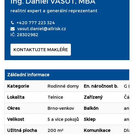
Ing. Daniel VAŠUT, MBA
realitní expert a generální reprezentant
+420 777 223 324
vasut.daniel@allrisk.cz
IČ: 28302982
KONTAKTUJTE MAKLÉŘE
Základní informace
Kategorie
Rodinné domy
En. náročnost b.
G (P
Lokalita
Telnice
Zařízený
Část
Okres
Brno-venkov
Balkón
ano
Velikost
5 a více pokojů
Sklep
ano
Užitná plocha
200 m²
Komunikace
Dlá