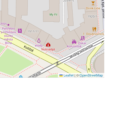
Leaflet
|
©
OpenStreetMap