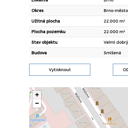
Okres
Brno-město
Užitná plocha
22.000 m²
Plocha pozemku
22.000 m²
Stav objektu
Velmi dobrý
Budova
Smíšená
Vytisknout
OD
+
−