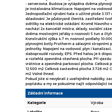
- serverovna. Budova je vytápěna dvěma plynovým
je instalována klimatizace. Napojení na vodovod,
Jednopodlažní výrobní hala o užitné ploše 3.137
skladování. Je půdorysně členitá, zastřešení tvo
světlíky na elektrické ovládání. Kromě hlavního 
nachází 2x kancelář mistra, sklady, sociální záze
dvěma mostovými jeřáby o nosnosti 5 tun a čtyř
Konstrukční výška 4,7 m, nosnost podlahy 10.0
plynovými kotly Protherm a sálavými stropními 
jednotky. Napojení na vodovod, plyn i kanalizaci
slaboproudé rozvody, EPS. Před halou je k dispo
a rozlehlá zpevněná otevřená plocha. Při vjezdu
vrátnice a zpevněná parkovací plocha. Celková 
12.500 m2 Celková zastavěná plocha 3.726 m2 C
m2 Volné ihned.
Pokud jste si nevybrali z uveřejněné nabídky, z
poptávku a my se pokusíme najít odpovídající n
Základní informace
Kategorie
Výroba
Lokalita
Brno