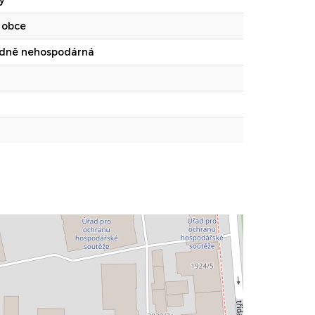
 obce
ádně nehospodárná