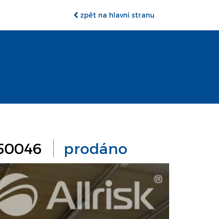
zpět na hlavní stranu
550046
prodáno