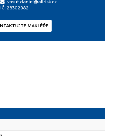
vasut.daniel@allrisk.cz
IČ: 28302982
NTAKTUJTE MAKLÉŘE
ý