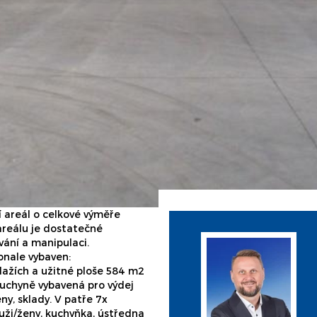
í areál o celkové výměře
areálu je dostatečné
vání a manipulaci.
onale vybaven:
ažích a užitné ploše 584 m2
 kuchyně vybavená pro výdej
ny, sklady. V patře 7x
uži/ženy, kuchyňka, ústředna