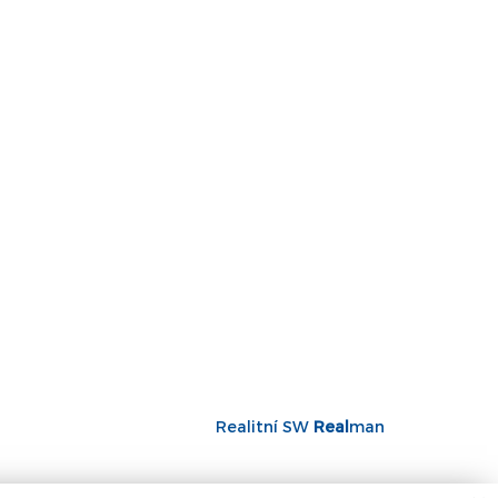
Realitní SW
Real
man