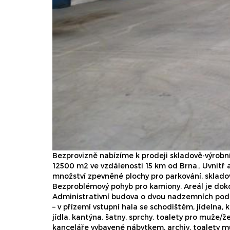
Bezprovizně nabízíme k prodeji skladově-výrobn
12500 m2 ve vzdálenosti 15 km od Brna.. Uvnitř 
množství zpevněné plochy pro parkování, sklado
Bezproblémový pohyb pro kamiony. Areál je dok
Administrativní budova o dvou nadzemních podl
– v přízemí vstupní hala se schodištěm, jídelna,
jídla, kantýna, šatny, sprchy, toalety pro muže/že
kanceláře vybavené nábytkem, archiv, toalety m