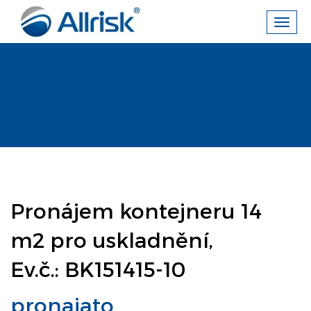
Toggl
navig
Pronájem kontejneru 14
m2 pro uskladnění,
Ev.č.: BK151415-10
pronajato