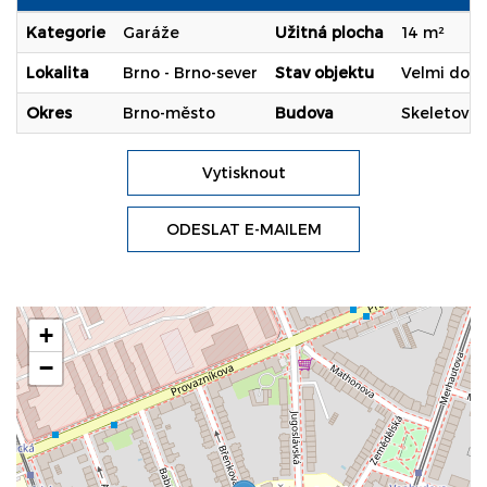
Kategorie
Garáže
Užitná plocha
14 m²
Lokalita
Brno - Brno-sever
Stav objektu
Velmi dobr
Okres
Brno-město
Budova
Skeletová
Vytisknout
ODESLAT E-MAILEM
+
−