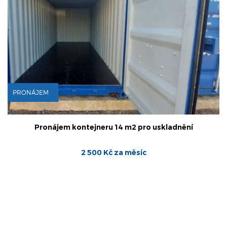
PRONÁJEM
m kontejneru 14 m2 pro uskladnění
Pronájem 
2 500 Kč za měsíc