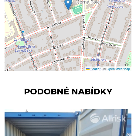
Leaflet
|
©
OpenStreetMap
PODOBNÉ NABÍDKY