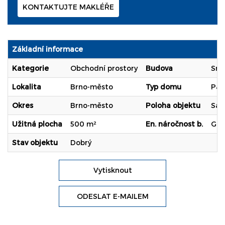
KONTAKTUJTE MAKLÉŘE
Základní informace
Kategorie
Obchodní prostory
Budova
Smí
Lokalita
Brno-město
Typ domu
Pat
Okres
Brno-město
Poloha objektu
Sam
Užitná plocha
500 m²
En. náročnost b.
G (
Stav objektu
Dobrý
Vytisknout
ODESLAT E-MAILEM