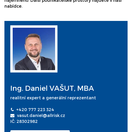
nájemného. Další podnikatelské prostory najdete v naší
nabídce.
Ing. Daniel VAŠUT, MBA
realitní expert a generální reprezentant
+420 777 223 324
vasut.daniel@allrisk.cz
IČ: 28302982