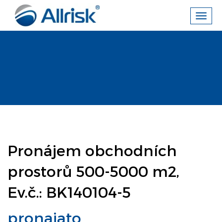
Toggl
navig
Pronájem obchodních
prostorů 500-5000 m2,
Ev.č.: BK140104-5
pronajato