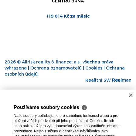
CENTRU BRNA
119 614 Kč za měsíc
2026 © Allrisk reality & finance, a.s., všechna práva
vyhrazena |
Ochrana oznamovatelů
|
Cookies
|
Ochrana
osobních údajů
Realitní SW
Real
man
×
Používáme soubory cookies
ℹ
Naše soubory potřebujeme pro samotnou funkčnost webu a pro
uložení vašich předvoleb při jeho procházení. Cookies třetích
stran pak slouží pro vyhodnocování výkonu a zkvalitnění obsahu
prezentace. Nejsou určeny k identifikaci návštěvníka jako