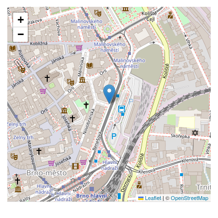
+
−
Leaflet
|
©
OpenStreetMap