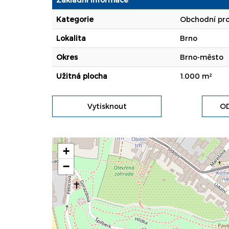
Kategorie
Obchodní pro
Lokalita
Brno
Okres
Brno-město
Užitná plocha
1.000 m²
Vytisknout
OD
+
−