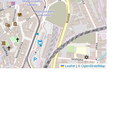
Leaflet
|
©
OpenStreetMap