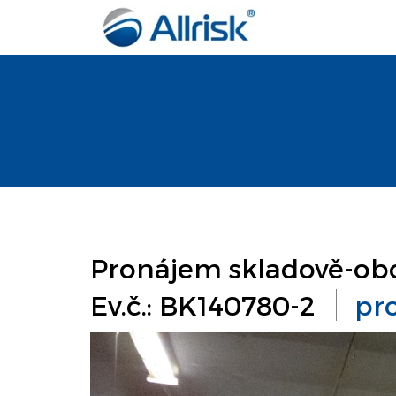
Pronájem skladově-obc
Ev.č.: BK140780-2
pr