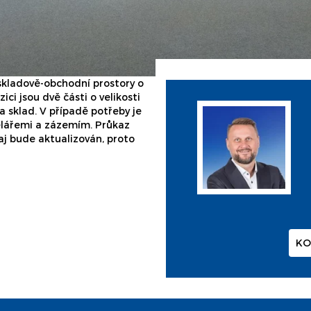
kladově-obchodní prostory o
ici jsou dvě části o velikosti
 sklad. V případě potřeby je
celářemi a zázemím. Průkaz
aj bude aktualizován, proto
KO