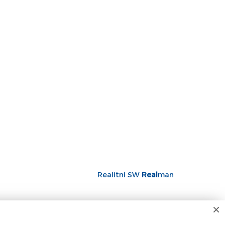
Realitní SW
Real
man
×