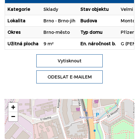
Kategorie
Sklady
Stav objektu
Velmi d
Lokalita
Brno - Brno-jih
Budova
Montov
Okres
Brno-město
Typ domu
Přízemn
Užitná plocha
9 m²
En. náročnost b.
G (PENB
Vytisknout
ODESLAT E-MAILEM
+
−