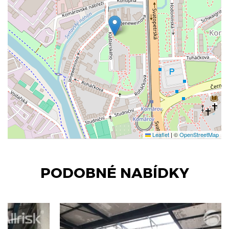
Leaflet
|
©
OpenStreetMap
PODOBNÉ NABÍDKY