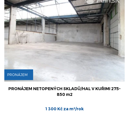
PRONÁJEM
Ů/HAL V KUŘIMI 275-
PRONÁJEM NETOPENÝCH SKLADŮ
850 m2
m²/rok
1 300 Kč za m²