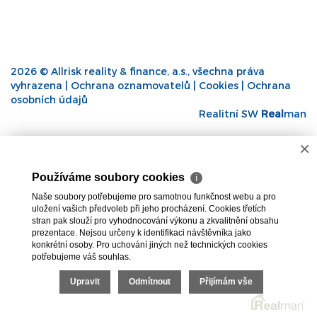
2026 © Allrisk reality & finance, a.s., všechna práva
vyhrazena |
Ochrana oznamovatelů
|
Cookies
|
Ochrana
osobních údajů
Realitní SW
Real
man
×
Používáme soubory cookies
ℹ
Naše soubory potřebujeme pro samotnou funkčnost webu a pro
uložení vašich předvoleb při jeho procházení. Cookies třetích
stran pak slouží pro vyhodnocování výkonu a zkvalitnění obsahu
prezentace. Nejsou určeny k identifikaci návštěvníka jako
konkrétní osoby. Pro uchování jiných než technických cookies
potřebujeme váš souhlas.
Upravit
Odmítnout
Přijímám vše