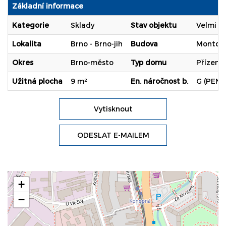
Základní informace
Kategorie
Sklady
Stav objektu
Velmi d
Lokalita
Brno - Brno-jih
Budova
Montov
Okres
Brno-město
Typ domu
Přízemn
Užitná plocha
9 m²
En. náročnost b.
G (PENB
Vytisknout
ODESLAT E-MAILEM
+
−