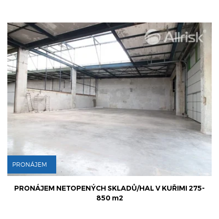
ÁJEM
PRONÁ
ÁJEM NETOPENÝCH SKLADŮ/HAL V KUŘIMI 275-
PRONÁ
850 m2