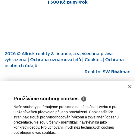
1 300 Kč za m²/rok
2026 © Allrisk reality & finance, a.s., všechna práva
vyhrazena |
Ochrana oznamovatelů
|
Cookies
|
Ochrana
osobních údajů
Realitní SW
Real
man
×
Používáme soubory cookies
ℹ
Naše soubory potřebujeme pro samotnou funkčnost webu a pro
uložení vašich předvoleb při jeho procházení. Cookies třetích
stran pak slouží pro vyhodnocování výkonu a zkvalitnění obsahu
prezentace. Nejsou určeny k identifikaci návštěvníka jako
konkrétní osoby. Pro uchování jiných než technických cookies
potřebujeme váš souhlas.