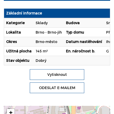
Základní informace
Kategorie
Sklady
Budova
Smí
Lokalita
Brno - Brno-jih
Typ domu
Pří
Okres
Brno-město
Datum nastěhování
Ihn
Užitná plocha
145 m²
En. náročnost b.
G (
Stav objektu
Dobrý
Vytisknout
ODESLAT E-MAILEM
+