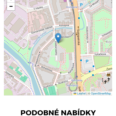
−
Leaflet
|
©
OpenStreetMap
PODOBNÉ NABÍDKY