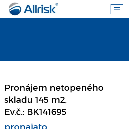
Toggl
navig
Pronájem netopeného
skladu 145 m2,
Ev.č.: BK141695
pronajato