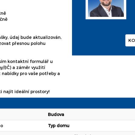
čně
íčně
ášky, údaj bude aktualizován,
KO
zovat přesnou polohu
sím kontaktní formulář u
y/(IČ) a záměr využití
 nabídky pro vaše potřeby a
najít ideální prostory!
Budova
no
Typ domu