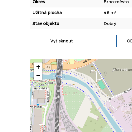
Okres
Brno-město
Užitná plocha
46 m²
Stav objektu
Dobrý
Vytisknout
OD
+
−