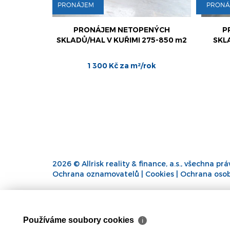
PRONÁJEM
PRONÁ
ENÝCH
PRONÁJEM NETOPENÝCH
P
75-850 m2
SKLADŮ/HAL V KUŘIMI 275-850 m2
SKLA
ok
1 300 Kč za m²/rok
2026 © Allrisk reality & finance, a.s., všechna pr
Ochrana oznamovatelů
|
Cookies
|
Ochrana osob
Používáme soubory cookies
ℹ