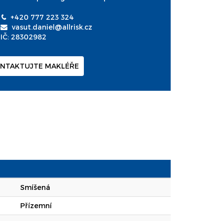
+420 777 223 324
vasut.daniel@allrisk.cz
IČ: 28302982
NTAKTUJTE MAKLÉŘE
Smíšená
Přízemní