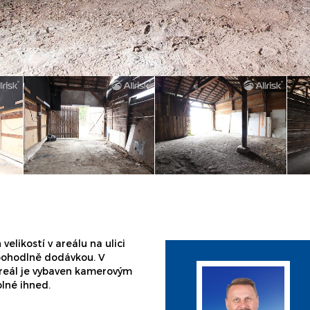
elikostí v areálu na ulici
 pohodlně dodávkou. V
reál je vybaven kamerovým
lné ihned.