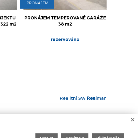
PRONÁJEM
PRONÁJEM
BJEKTU
PRONÁJEM TEMPEROVANÉ GARÁŽE
PRONÁJE
 322 m2
38 m2
ZÁZEMÍ 
rezervováno
16
Realitní SW
Real
man
×