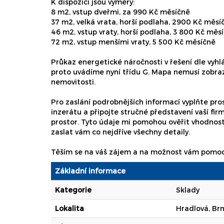
K dispozici jsou výměry:
8 m2, vstup dveřmi, za 990 Kč měsíčně
37 m2, velká vrata, horší podlaha, 2900 Kč měsí
46 m2, vstup vraty, horší podlaha, 3 800 Kč měs
72 m2, vstup menšími vraty, 5 500 Kč měsíčně
Průkaz energetické náročnosti v řešení dle vyhl
proto uvádíme nyní třídu G. Mapa nemusí zobra
nemovitosti.
Pro zaslání podrobnějších informací vyplňte pro
inzerátu a připojte stručné představení vaší firm
prostor. Tyto údaje mi pomohou ověřit vhodnost
zaslat vám co nejdříve všechny detaily.
Těším se na váš zájem a na možnost vám pomoci 
Základní informace
Kategorie
Sklady
Lokalita
Hradlová, Br