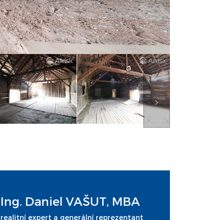
Ing. Daniel VAŠUT, MBA
realitní expert a generální reprezentant