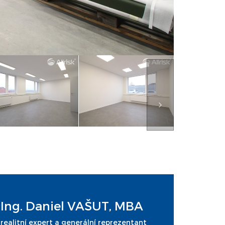
Ing. Daniel VAŠUT, MBA
realitní expert a generální reprezentant