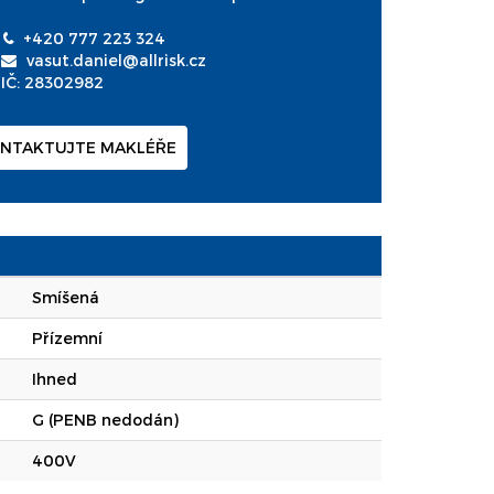
+420 777 223 324
vasut.daniel@allrisk.cz
IČ: 28302982
NTAKTUJTE MAKLÉŘE
Smíšená
Přízemní
Ihned
G (PENB nedodán)
400V