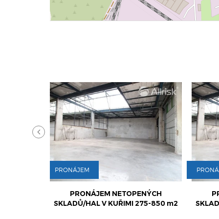
PRONÁJEM
PRONÁ
ENÝCH
PRONÁJEM NETOPENÝCH
P
75-850 m2
SKLADŮ/HAL V KUŘIMI 275-850 m2
SKLA