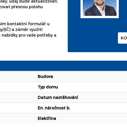
ášky, údaj bude aktualizován,
zovat přesnou polohu
sím kontaktní formulář u
y/(IČ) a záměr využití
 nabídky pro vaše potřeby a
KO
Budova
Typ domu
Datum nastěhování
En. náročnost b.
Elektřina