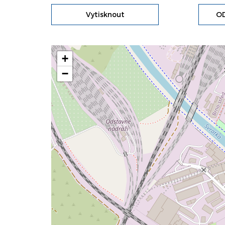
Vytisknout
OD
+
−