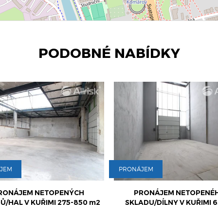
PODOBNÉ NABÍDKY
JEM
PRONÁJEM
RONÁJEM NETOPENÉHO
PRONÁJEM KOMERČNÍHO O
DU/DÍLNY V KUŘIMI 63 m2
275 m2 S VOLNOU PLOCHOU