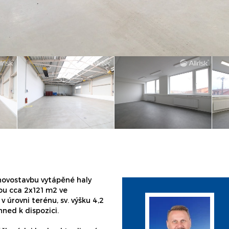
novostavbu vytápěné haly
ou cca 2x121 m2 ve
 úrovni terénu, sv. výšku 4,2
hned k dispozici.