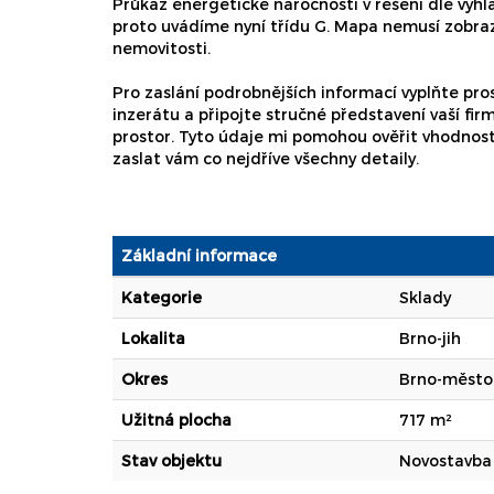
Průkaz energetické náročnosti v řešení dle vyhl
proto uvádíme nyní třídu G. Mapa nemusí zobra
nemovitosti.
Pro zaslání podrobnějších informací vyplňte pro
inzerátu a připojte stručné představení vaší firm
prostor. Tyto údaje mi pomohou ověřit vhodnost
zaslat vám co nejdříve všechny detaily.
Základní informace
Kategorie
Sklady
Lokalita
Brno-jih
Okres
Brno-město
Užitná plocha
717 m²
Stav objektu
Novostavba