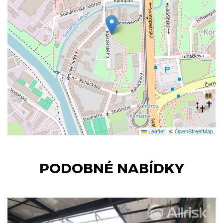
Leaflet
|
©
OpenStreetMap
PODOBNÉ NABÍDKY