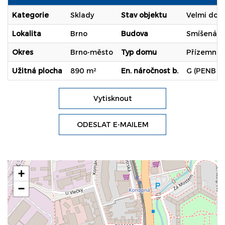
Kategorie
Sklady
Stav objektu
Velmi dob
Lokalita
Brno
Budova
Smíšená
Okres
Brno-město
Typ domu
Přízemní
Užitná plocha
890 m²
En. náročnost b.
G (PENB n
Vytisknout
ODESLAT E-MAILEM
+
−