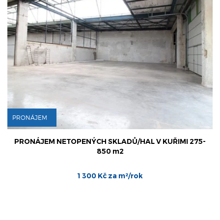
ÁJEM
PRONÁ
ÁJEM NETOPENÝCH SKLADŮ/HAL V KUŘIMI 275-
PRONÁ
850 m2
1 300 Kč za m²/rok