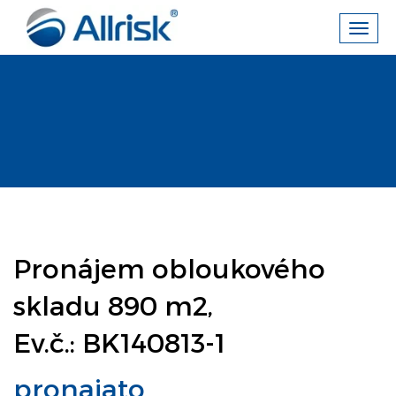
Toggl
navig
Pronájem obloukového
skladu 890 m2,
Ev.č.: BK140813-1
pronajato