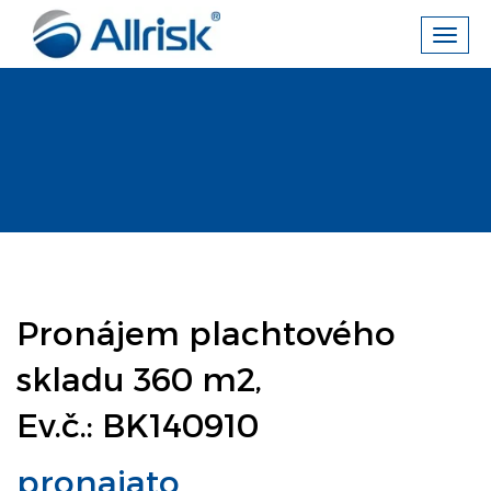
Toggl
navig
Pronájem plachtového
skladu 360 m2,
Ev.č.: BK140910
pronajato