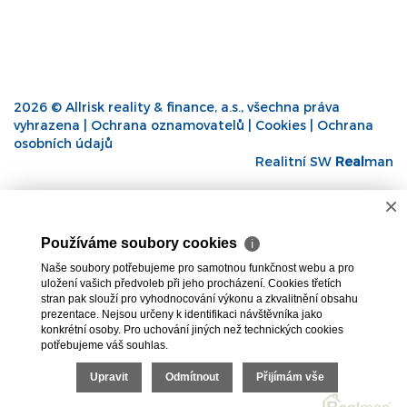
2026 © Allrisk reality & finance, a.s., všechna práva
vyhrazena |
Ochrana oznamovatelů
|
Cookies
|
Ochrana
osobních údajů
Realitní SW
Real
man
×
Používáme soubory cookies
ℹ
Naše soubory potřebujeme pro samotnou funkčnost webu a pro
uložení vašich předvoleb při jeho procházení. Cookies třetích
stran pak slouží pro vyhodnocování výkonu a zkvalitnění obsahu
prezentace. Nejsou určeny k identifikaci návštěvníka jako
konkrétní osoby. Pro uchování jiných než technických cookies
potřebujeme váš souhlas.
Upravit
Odmítnout
Přijímám vše