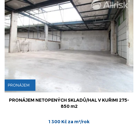
ÁJEM
PRONÁ
ÁJEM NETOPENÝCH SKLADŮ/HAL V KUŘIMI 275-
PRONÁ
850 m2
1 300 Kč za m²/rok