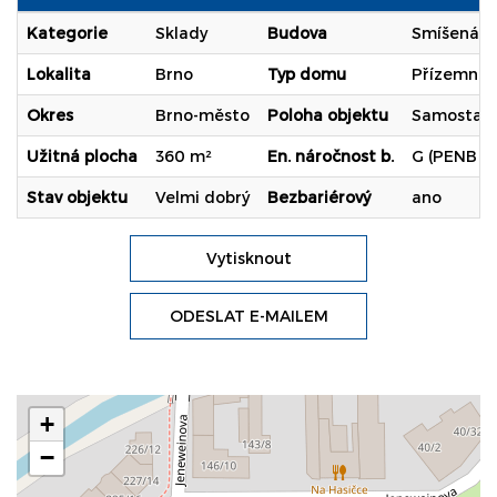
Kategorie
Sklady
Budova
Smíšená
Lokalita
Brno
Typ domu
Přízemní
Okres
Brno-město
Poloha objektu
Samostat
Užitná plocha
360 m²
En. náročnost b.
G (PENB n
Stav objektu
Velmi dobrý
Bezbariérový
ano
Vytisknout
ODESLAT E-MAILEM
+
−