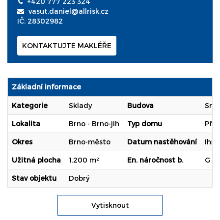
+420 777 223 324
vasut.daniel@allrisk.cz
IČ: 28302982
KONTAKTUJTE MAKLÉŘE
Základní informace
Kategorie
Sklady
Budova
Smí
Lokalita
Brno - Brno-jih
Typ domu
Pří
Okres
Brno-město
Datum nastěhování
Ihn
Užitná plocha
1.200 m²
En. náročnost b.
G (
Stav objektu
Dobrý
Vytisknout