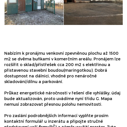
Nabízím k pronájmu venkovní zpevněnou plochu až 1500
m2 se dvěma buňkami v komerčním areálu. Pronájem lze
rozšířit o sklad/přístřešek cca 200 m2 s elektřinou a
přistavenou stavební boudou(maringotkou). Dobrá
dostupnost na dálnici, vhodné pro nenáročné
skladování/dílnu a parkování.
Průkaz energetické náročnosti v řešení dle vyhlášky, údaj
bude aktualizován, proto uvádíme nyní třídu G. Mapa
nemusí zobrazovat přesnou polohu nemovitosti.
Pro zaslání podrobnějších informací vyplňte prosím
kontaktní formulář u inzerátu a připojte stručné
představení vaší firmy/(IČ) a záměr využití prostor. Tyto