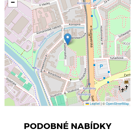
−
Leaflet
|
©
OpenStreetMap
PODOBNÉ NABÍDKY