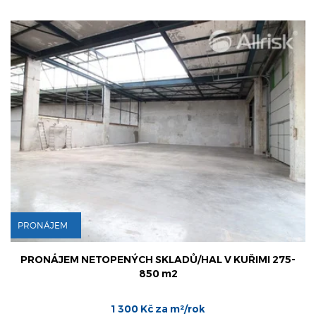
ÁJEM
PRONÁ
ÁJEM NETOPENÝCH SKLADŮ/HAL V KUŘIMI 275-
PRONÁ
850 m2
1 300 Kč za m²/rok