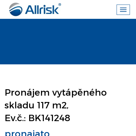
Toggl
navig
Pronájem vytápěného
skladu 117 m2,
Ev.č.: BK141248
pronajato