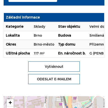
Základní informace
Kategorie
Sklady
Stav objektu
Velmi dob
Lokalita
Brno
Budova
Smíšená
Okres
Brno-město
Typ domu
Přízemní
Užitná plocha
117 m²
En. náročnost b.
G (PENB n
Vytisknout
ODESLAT E-MAILEM
+