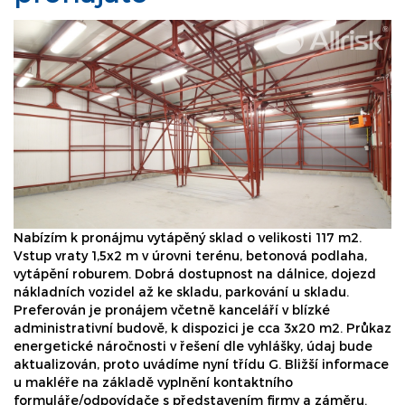
Nabízím k pronájmu vytápěný sklad o velikosti 117 m2.
Vstup vraty 1,5x2 m v úrovni terénu, betonová podlaha,
vytápění roburem. Dobrá dostupnost na dálnice, dojezd
nákladních vozidel až ke skladu, parkování u skladu.
Preferován je pronájem včetně kanceláří v blízké
administrativní budově, k dispozici je cca 3x20 m2. Průkaz
energetické náročnosti v řešení dle vyhlášky, údaj bude
aktualizován, proto uvádíme nyní třídu G. Bližší informace
u makléře na základě vyplnění kontaktního
formuláře/odpovídače s představením firmy a záměru.