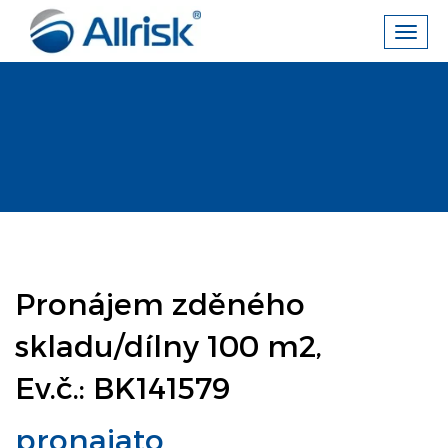
Toggl
navig
Pronájem zděného
skladu/dílny 100 m2,
Ev.č.: BK141579
pronajato