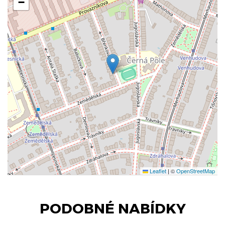
−
Leaflet
|
©
OpenStreetMap
PODOBNÉ NABÍDKY