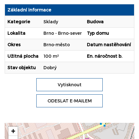
Základní informace
Kategorie
Sklady
Budova
S
Lokalita
Brno - Brno-sever
Typ domu
P
Okres
Brno-město
Datum nastěhování
I
Užitná plocha
100 m²
En. náročnost b.
G
Stav objektu
Dobrý
Vytisknout
ODESLAT E-MAILEM
+