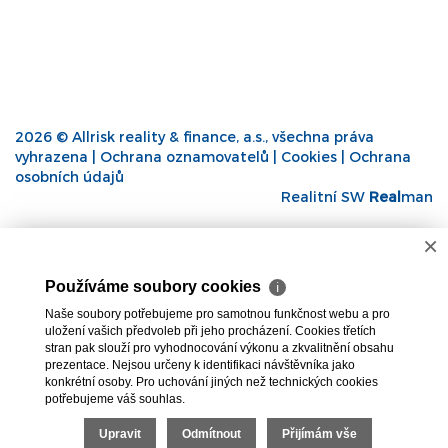
2026 © Allrisk reality & finance, a.s., všechna práva
vyhrazena |
Ochrana oznamovatelů
|
Cookies
|
Ochrana
osobních údajů
Realitní SW
Real
man
×
Používáme soubory cookies
ℹ
Naše soubory potřebujeme pro samotnou funkčnost webu a pro
uložení vašich předvoleb při jeho procházení. Cookies třetích
stran pak slouží pro vyhodnocování výkonu a zkvalitnění obsahu
prezentace. Nejsou určeny k identifikaci návštěvníka jako
konkrétní osoby. Pro uchování jiných než technických cookies
potřebujeme váš souhlas.
Upravit
Odmítnout
Přijímám vše