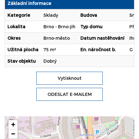
Základní informace
Kategorie
Sklady
Budova
Smí
Lokalita
Brno - Brno-jih
Typ domu
Pří
Okres
Brno-město
Datum nastěhování
Ihn
Užitná plocha
75 m²
En. náročnost b.
G (
Stav objektu
Dobrý
Vytisknout
ODESLAT E-MAILEM
+
−