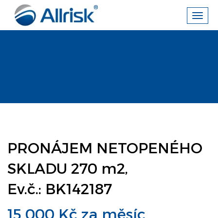
Toggl
navig
PRONÁJEM NETOPENÉHO
SKLADU 270 m2,
Ev.č.: BK142187
15 000 Kč za měsíc