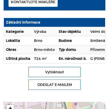
KONTAKTUJTE MAKLÉŘE
Základní informace
Kategorie
Výroba
Stav objektu
Velmi dob
Lokalita
Brno
Budova
Smíšená
Okres
Brno-město
Typ domu
Přízemní
Užitná plocha
724 m²
En. náročnost b.
G (PENB n
Vytisknout
ODESLAT E-MAILEM
+