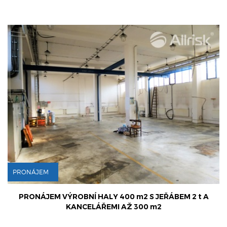
PRONÁJEM
 m2 S JEŘÁBEM 2 t A
PRONÁJEM KOMERČNÍHO OBJEK
Ž 300 m2
PLOCHOU 322