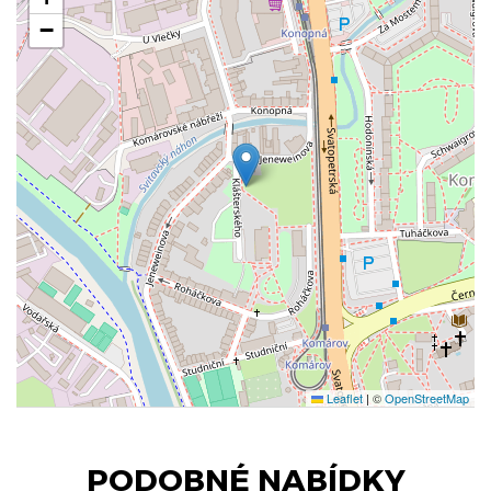
−
Leaflet
|
©
OpenStreetMap
PODOBNÉ NABÍDKY