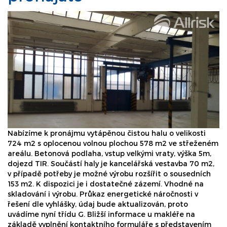
Nabízíme k pronájmu vytápěnou čistou halu o velikosti
724 m2 s oplocenou volnou plochou 578 m2 ve střeženém
areálu. Betonová podlaha, vstup velkými vraty, výška 5m,
dojezd TIR. Součástí haly je kancelářská vestavba 70 m2,
v případě potřeby je možné výrobu rozšířit o sousedních
153 m2. K dispozici je i dostatečné zázemí. Vhodné na
skladování i výrobu. Průkaz energetické náročnosti v
řešení dle vyhlášky, údaj bude aktualizován, proto
uvádíme nyní třídu G. Bližší informace u makléře na
základě vyplnění kontaktního formuláře s představením