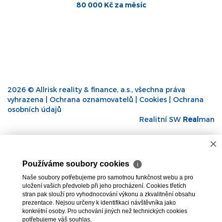
 měsíc
36 498 Kč za 
2026 © Allrisk reality & finance, a.s., všechna práva
vyhrazena |
Ochrana oznamovatelů
|
Cookies
|
Ochrana
osobních údajů
Realitní SW
Real
man
×
Používáme soubory cookies
ℹ
Naše soubory potřebujeme pro samotnou funkčnost webu a pro
uložení vašich předvoleb při jeho procházení. Cookies třetích
stran pak slouží pro vyhodnocování výkonu a zkvalitnění obsahu
prezentace. Nejsou určeny k identifikaci návštěvníka jako
konkrétní osoby. Pro uchování jiných než technických cookies
potřebujeme váš souhlas.