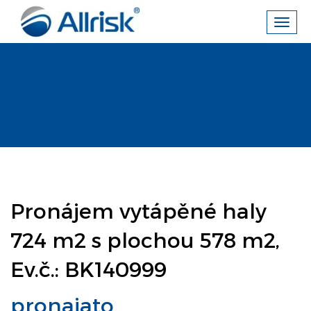
Toggl
navig
Pronájem vytápěné haly
724 m2 s plochou 578 m2,
Ev.č.: BK140999
pronajato