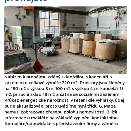
Nabízím k pronájmu zděný sklad/dílnu s kanceláří a
zázemím o celkové výměře 320 m2. Prostory jsou členěny
na 180 m2 s výškou 8 m, 100 m2 s výškou 4 m, kancelář 15
m2, příruční sklad 18 m2 a šatna se sociálním zázemím.
Průkaz energetické náročnosti v řešení dle vyhlášky, údaj
bude aktualizován, proto uvádíme nyní třídu G. Mapa
nemusí zobrazovat přesnou polohu nemovitosti. Bližší
informace u makléře na základě vyplnění kontaktního
formuláře/odpovídače s představením firmy a záměru.