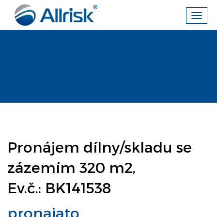
Toggl
navig
Pronájem dílny/skladu se
zázemím 320 m2,
Ev.č.: BK141538
pronajato