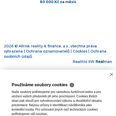
80 000 Kč za měsíc
2026 © Allrisk reality & finance, a.s., všechna práva
vyhrazena |
Ochrana oznamovatelů
|
Cookies
|
Ochrana
osobních údajů
Realitní SW
Real
man
×
Používáme soubory cookies
ℹ
Naše soubory potřebujeme pro samotnou funkčnost webu a pro
uložení vašich předvoleb při jeho procházení. Cookies třetích
stran pak slouží pro vyhodnocování výkonu a zkvalitnění obsahu
prezentace. Nejsou určeny k identifikaci návštěvníka jako
konkrétní osoby. Pro uchování jiných než technických cookies
potřebujeme váš souhlas.