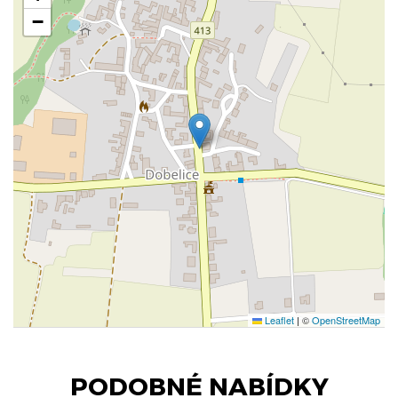
−
Leaflet
|
©
OpenStreetMap
PODOBNÉ NABÍDKY