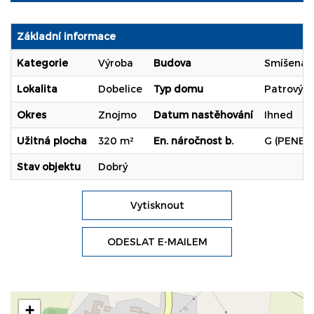
Základní informace
Kategorie
Výroba
Budova
Smíšená
Lokalita
Dobelice
Typ domu
Patrový
Okres
Znojmo
Datum nastěhování
Ihned
Užitná plocha
320 m²
En. náročnost b.
G (PENB 
Stav objektu
Dobrý
Vytisknout
ODESLAT E-MAILEM
+