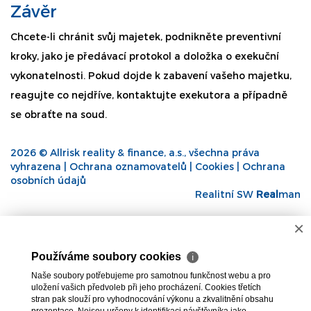
Závěr
Chcete-li chránit svůj majetek, podnikněte preventivní
kroky, jako je předávací protokol a doložka o exekuční
vykonatelnosti. Pokud dojde k zabavení vašeho majetku,
reagujte co nejdříve, kontaktujte exekutora a případně
se obraťte na soud.
2026 © Allrisk reality & finance, a.s., všechna práva
vyhrazena |
Ochrana oznamovatelů
|
Cookies
|
Ochrana
osobních údajů
Realitní SW
Real
man
×
Používáme soubory cookies
ℹ
Naše soubory potřebujeme pro samotnou funkčnost webu a pro
uložení vašich předvoleb při jeho procházení. Cookies třetích
stran pak slouží pro vyhodnocování výkonu a zkvalitnění obsahu